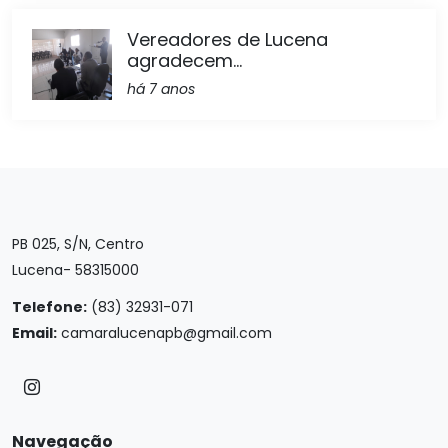
Vereadores de Lucena
agradecem...
há 7 anos
PB 025, S/N, Centro
Lucena- 58315000
Telefone:
(83) 32931-071
Email:
camaralucenapb@gmail.com
Navegação