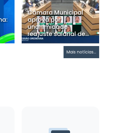
Câmara Municipal
na:
aprova por
unanimidade
reajuste salarial de...
Mais notícias...