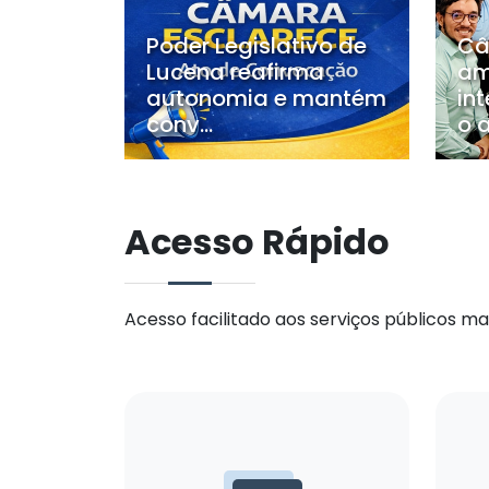
Poder Legislativo de
Câ
Lucena reafirma
am
autonomia e mantém
int
conv...
o a
Acesso Rápido
Acesso facilitado aos serviços públicos mais