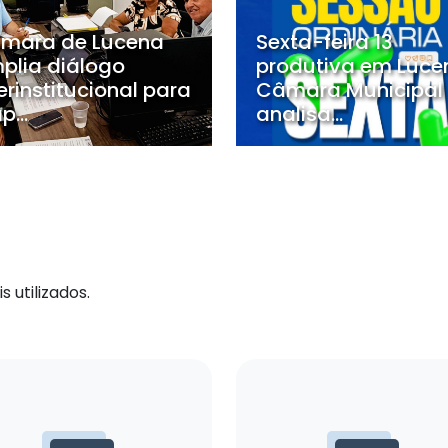
mara de Lucena
Sexta-feira 13
plia diálogo
produtiva em Luce
erinstitucional para
Câmara Municipal
p...
analisa...
 utilizados.