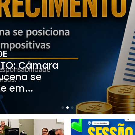
DE
TO: Câmara
Lucena se
e em...