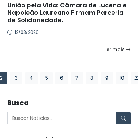
União pela Vida: Câmara de Lucena e
Napoleão Laureano Firmam Parceria
de Solidariedade.
12/03/2026
Ler mais
2
3
4
5
6
7
8
9
10
2
Busca